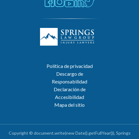
Política de privacidad
Descargo de
Responsabilidad
Declaración de
Accesibilidad
Mapa del sitio
Copyright © document.write(new Date().getFullYear()), Springs