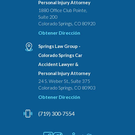
Personal Injury Attorney
1880 Office Club Pointe,
Suite 200
Colorado Springs, CO 80920
Obtener Dirección
Springs Law Group -
Colorado Springs Car
Accident Lawyer &
Personal Injury Attorney
24 S. Weber St., Suite 375
Colorado Springs, CO 80903
Obtener Dirección
(719) 300-7554