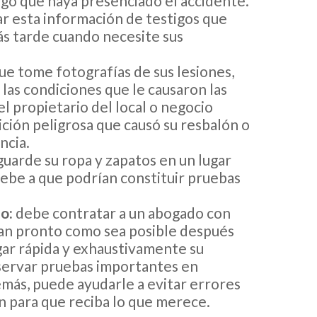
igo que haya presenciado el accidente.
r esta información de testigos que
ás tarde cuando necesite sus
e tome fotografías de sus lesiones,
 las condiciones que le causaron las
el propietario del local o negocio
ción peligrosa que causó su resbalón o
ncia.
uarde su ropa y zapatos en un lugar
 debe a que podrían constituir pruebas
o:
debe contratar a un abogado con
tan pronto como sea posible después
gar rápida y exhaustivamente su
servar pruebas importantes en
emás, puede ayudarle a evitar errores
n para que reciba lo que merece.