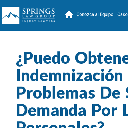
Conozca al Equipo
Caso
¿Puedo Obten
Indemnización
Problemas De 
Demanda Por L
Personales?