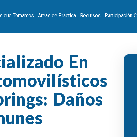
s que Tomamos
Áreas de Práctica
Recursos
Participación 
ializado En
omovilísticos
prings: Daños
munes