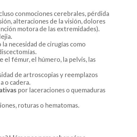
cluso conmociones cerebrales, pérdida
ón, alteraciones de la visión, dolores
unción motora de las extremidades).
ejia.
so la necesidad de cirugías como
discectomías.
 el fémur, el húmero, la pelvis, las
esidad de artroscopias y reemplazos
la o cadera.
ativas
por laceraciones o quemaduras
aciones, roturas o hematomas.