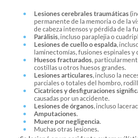
Lesiones cerebrales traumáticas
(in
permanente de la memoria o de la visi
de cabeza intensos y pérdida de la f
Parálisis
, incluso paraplejia o cuadripl
Lesiones de cuello o espalda
, inclu
laminectomías, fusiones espinales y 
Huesos fracturados
, particularmente
costillas u otros huesos grandes.
Lesiones articulares
, incluso la nec
parciales o totales del hombro, rodil
Cicatrices y desfiguraciones signific
causadas por un accidente.
Lesiones de órganos
, incluso lacer
Amputaciones
.
Muere por negligencia
.
Muchas otras lesiones.