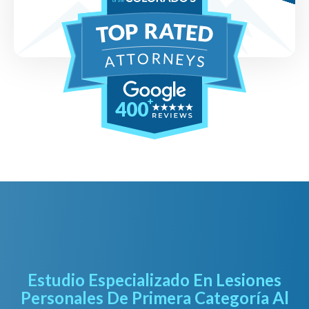
400
Estudio Especializado En Lesiones
Personales De Primera Categoría Al