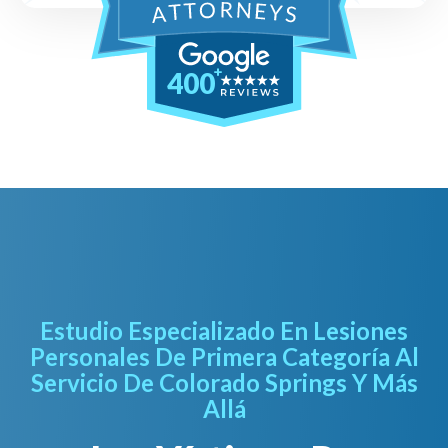
400
Estudio Especializado En Lesiones
Personales De Primera Categoría Al
Servicio De Colorado Springs Y Más
Allá