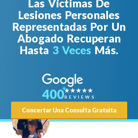
Las Víctimas De
Lesiones Personales
Representadas Por Un
Abogado Recuperan
Hasta
3 Veces
Más.
400
REVIEWS
Concertar Una Consulta Gratuita