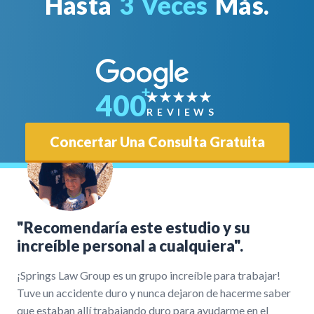
Hasta
3 Veces
Más.
400
REVIEWS
Concertar Una Consulta Gratuita
"Recomendaría este estudio y su
increíble personal a cualquiera".
¡Springs Law Group es un grupo increíble para trabajar!
Tuve un accidente duro y nunca dejaron de hacerme saber
que estaban allí trabajando duro para ayudarme en el