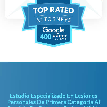
400
Estudio Especializado En Lesiones
Personales De Primera Categoría Al